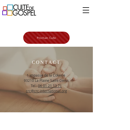
Prochain Culte
CONTACT
1 impasse de la Cokerie
93210 La Plaine Saint-Denis
Tel :
06 01 21 13 71
crc@crc-international.org