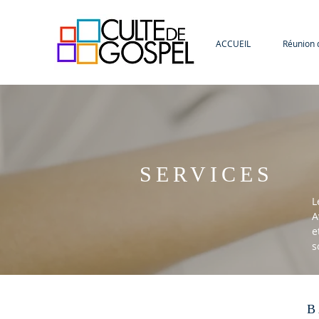
ACCUEIL
Réunion 
SERVICES
L
A
e
s
B