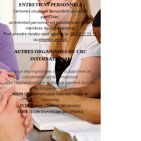
ENTRETIENS PERSONNELS
Certaines situations demandent un conseil
particulier,
un entretien personnel est possible avec un des
membres du corps pastoral.
Pour prendre rendez-vous appeler le :
06 01 21 13 71
ou
envoyer un mail.
AUTRES ORGANISMES DU CRC
INTERNATIONAL
Chacun des organismes suivants apportent un
complément spirituel important
pour l'épanouissement de chaque membre du Culte
de Gospel de Paris
(Mouvement pour l'Identité Divine de
MIDH
l'Homme)
(
Forum
Chrétien des Jeunes)
FCDJ
(Ecole Dominicale des Enfants)
EDDE