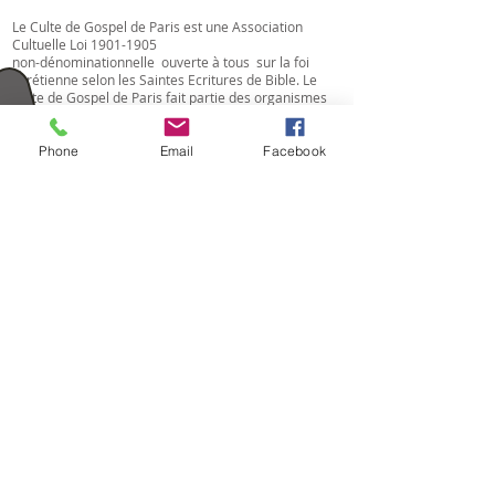
Le Culte de Gospel de Paris est une Association
Cultuelle Loi
1901-1905
non-dénominationnelle ouverte à tous sur la foi
chrétienne selon les Saintes Ecritures de Bible. Le
Culte de Gospel de Paris fait partie des organismes
du CRC INTERNATIONAL.
Phone
Email
Facebook
ADRESSE
60 av du Président Wilson
93210 La Plaine Saint-Denis
NOUS CONTACTER
crc@crc-
international.org
Tel: +33 (0)1 48 22 23